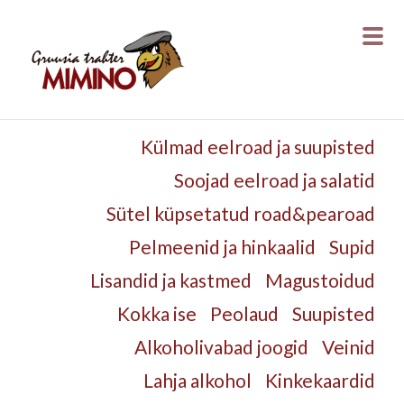
Külmad eelroad ja suupisted
Soojad eelroad ja salatid
Sütel küpsetatud road&pearoad
Pelmeenid ja hinkaalid
Supid
Lisandid ja kastmed
Magustoidud
Kokka ise
Peolaud
Suupisted
Alkoholivabad joogid
Veinid
Lahja alkohol
Kinkekaardid