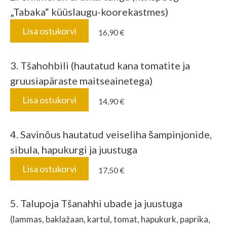
„Tabaka“ küüslaugu-koorekastmes)
Lisa ostukorvi
16,90 €
3. Tšahohbili (hautatud kana tomatite ja
gruusiapäraste maitseainetega)
Lisa ostukorvi
14,90 €
4.
Savinõus hautatud veiseliha šampinjonide,
sibula, hapukurgi ja juustuga
Lisa ostukorvi
17,50 €
5. Talupoja Tšanahhi ubade ja juustuga
(lammas, baklažaan, kartul, tomat, hapukurk, paprika,