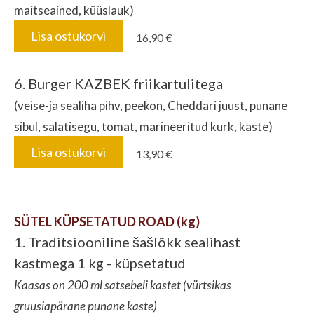
maitseained, küüslauk)
Lisa ostukorvi
16,90 €
6. Burger KAZBEK friikartulitega
(veise-ja sealiha pihv, peekon, Cheddari juust, punane
sibul, salatisegu, tomat, marineeritud kurk, kaste)
Lisa ostukorvi
13,90 €
SÜTEL KÜPSETATUD ROAD (kg)
1. Traditsiooniline šašlõkk sealihast
kastmega 1 kg - küpsetatud
Kaasas on 200 ml satsebeli kastet (vürtsikas
gruusiapärane punane kaste)