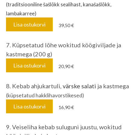
(traditsiooniline šašlõkk sealihast, kanašašlõkk,
lambakarree)
Lisa ostukorvi
39,50 €
7. Küpsetatud lõhe wokitud köögiviljade ja
kastmega (200 g)
Lisa ostukorvi
20,90 €
8. Kebab ahjukartuli,
värske salati
ja kastmega
(küpsetatud hakklihavorstikesed)
Lisa ostukorvi
16,90 €
9. Veiseliha kebab suluguni juustu, wokitud