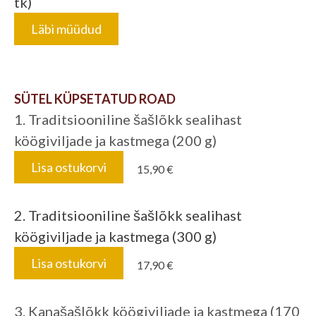
tk)
Läbi müüdud
SÜTEL KÜPSETATUD ROAD
1. Traditsiooniline šašlõkk sealihast
köögiviljade ja kastmega (200 g)
Lisa ostukorvi
15,90 €
2. Traditsiooniline šašlõkk sealihast
köögiviljade ja kastmega (300 g)
Lisa ostukorvi
17,90 €
3. Kanašašlõkk köögiviljade ja kastmega (170