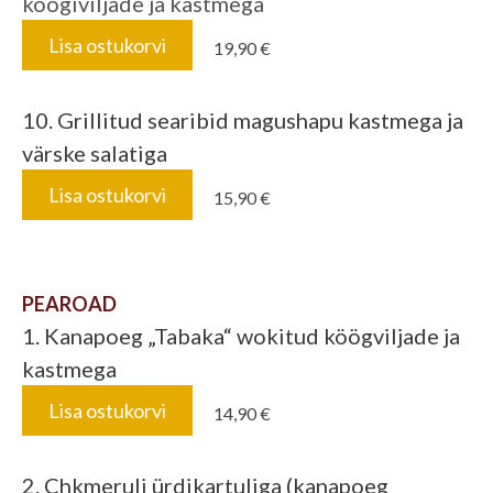
köögiviljade ja kastmega
Lisa ostukorvi
19,90 €
10.
Grillitud searibid magushapu kastmega ja
värske salatiga
Lisa ostukorvi
15,90 €
PEAROAD
1. Kanapoeg „Tabaka“ wokitud köögviljade ja
kastmega
Lisa ostukorvi
14,90 €
2. Chkmeruli ürdikartuliga (kanapoeg