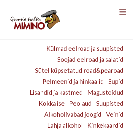
Külmad eelroad ja suupisted
Soojad eelroad ja salatid
Sütel küpsetatud road&pearoad
Pelmeenid ja hinkaalid
Supid
Lisandid ja kastmed
Magustoidud
Kokka ise
Peolaud
Suupisted
Alkoholivabad joogid
Veinid
Lahja alkohol
Kinkekaardid