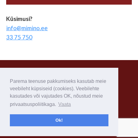
Küsimusi?
info@mimino.ee
33 75 750
Gruusia trahter Mimino
Lääne 1 b, Jõhvi, Ida-Virumaa 41533
Parema teenuse pakkumiseks kasutab meie
info@mimino.ee
veebileht küpsiseid (cookies). Veebilehte
+372 33 75 750
kasutades või vajutades OK, nõustud meie
privaatsuspoliitikaga.
Vaata
Ok!
Veebitellimuste tingimused
Privaatsuspoliitika
Küpsiste poliitika