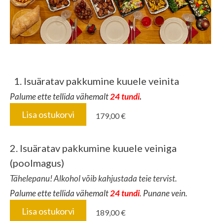
1. Isuäratav pakkumine kuuele veinita
Palume ette tellida vähemalt
24 tundi
.
Lisa ostukorvi
179,00 €
2. Isuäratav pakkumine kuuele veiniga
(poolmagus)
Tähelepanu! Alkohol võib kahjustada teie tervist.
Palume ette tellida vähemalt
24 tundi
. Punane vein.
Lisa ostukorvi
189,00 €