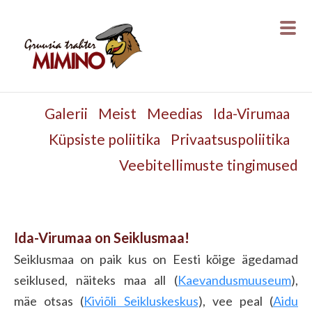
Galerii
Meist
Meedias
Ida-Virumaa
Küpsiste poliitika
Privaatsuspoliitika
Veebitellimuste tingimused
Ida-Virumaa on Seiklusmaa!
Seiklusmaa on paik kus on Eesti kõige ägedamad
seiklused, näiteks maa all (
Kaevandusmuuseum
),
mäe otsas (
Kiviõli Seikluskeskus
), vee peal (
Aidu