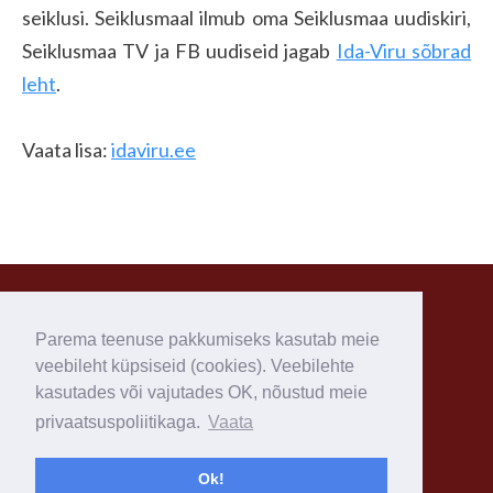
seiklusi.
Seiklusmaal ilmub oma Seiklusmaa uudiskiri,
Seiklusmaa TV ja FB uudiseid jagab
Ida-Viru sõbrad
leht
.
Vaata lisa:
idaviru.ee
Gruusia trahter Mimino
Lääne 1 b, Jõhvi, Ida-Virumaa 41533
Parema teenuse pakkumiseks kasutab meie
info@mimino.ee
veebileht küpsiseid (cookies). Veebilehte
+372 33 75 750
kasutades või vajutades OK, nõustud meie
privaatsuspoliitikaga.
Vaata
Ok!
Veebitellimuste tingimused