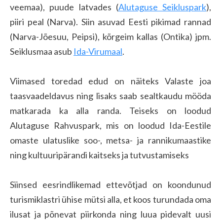
veemaa), puude latvades (
Alutaguse Seikluspark
),
piiri peal (Narva). Siin asuvad Eesti pikimad rannad
(Narva-Jõesuu, Peipsi), kõrgeim kallas (Ontika) jpm.
Seiklusmaa asub
Ida-Virumaal
.
Viimased toredad edud on näiteks Valaste joa
taasvaadeldavus ning lisaks saab sealtkaudu mööda
matkarada ka alla randa. Teiseks on loodud
Alutaguse Rahvuspark, mis on loodud Ida-Eestile
omaste ulatuslike soo-, metsa- ja rannikumaastike
ning kultuuripärandi kaitseks ja tutvustamiseks
Siinsed eesrindlikemad ettevõtjad on koondunud
turismiklastri ühise mütsi alla, et koos turundada oma
ilusat ja põnevat piirkonda ning luua pidevalt uusi