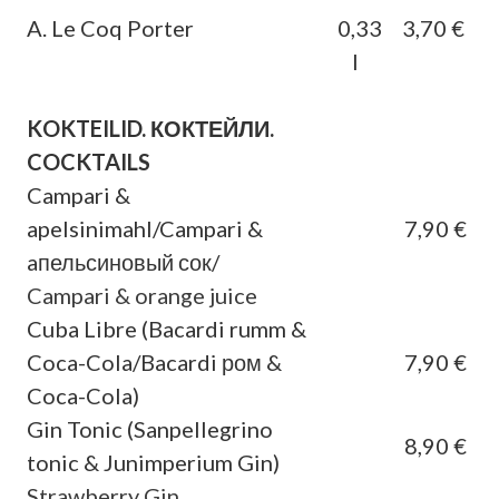
A. Le Coq Porter
0,33
3,70 €
l
KOKTEILID. КОКТЕЙЛИ.
COCKTAILS
Campari &
apelsinimahl/Campari &
7,90 €
aпельсиновый сок/
Campari & orange juice
Cuba Libre (Bacardi rumm &
Coca-Cola/Bacardi ром &
7,90 €
Coca-Cola)
Gin Tonic (Sanpellegrino
8,90 €
tonic & Junimperium Gin)
Strawberry Gin