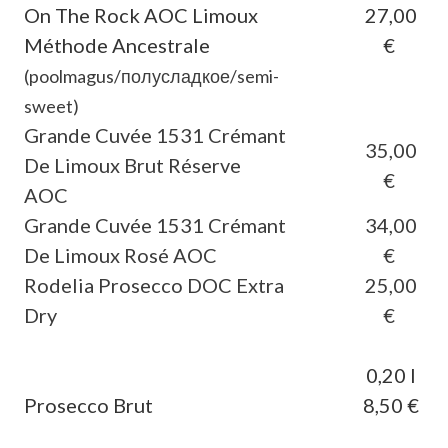
On The Rock AOC Limoux
27,00
Méthode Ancestrale
€
(poolmagus/полусладкое/semi-
sweet)
Grande Cuvée 1531 Crémant
35,00
De Limoux Brut Réserve
€
AOC
Grande Cuvée 1531 Crémant
34,00
De Limoux Rosé AOC
€
Rodelia Prosecco DOC Extra
25,00
Dry
€
0,20 l
Prosecco Brut
8,50 €