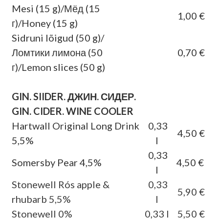
Mesi (15 g)/Мёд (15
1,00 €
г)/Honey (15 g)
Sidruni lõigud (50 g)/
Ломтики лимона (50
0,70 €
г)/Lemon slices (50 g)
GIN. SIIDER. ДЖИН. СИДЕР.
GIN. CIDER. WINE COOLER
Hartwall Original Long Drink
0,33
4,50 €
5,5%
l
0,33
Somersby Pear 4,5%
4,50 €
l
Stonewell Rós apple &
0,33
5,90 €
rhubarb 5,5%
l
Stonewell 0%
0,33 l
5,50 €