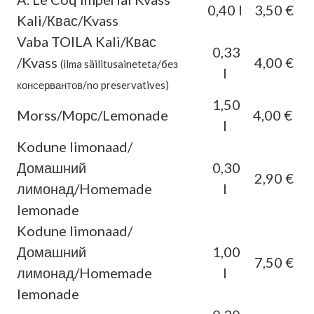
0,40 l
3,50 €
Kali/Квас/Kvass
Vaba TOILA Kali/Квас
0,33
/Kvass
4,00 €
(ilma säilitusaineteta/без
l
консервантов/no preservatives)
1,50
Morss/Mорс/Lemonade
4,00 €
l
Kodune limonaad/
Домашний
0,30
2,90 €
лимонад/Homemade
l
lemonade
Kodune limonaad/
Домашний
1,00
7,50 €
лимонад/Homemade
l
lemonade