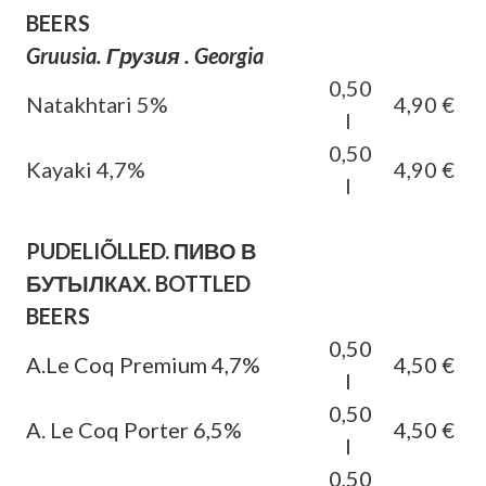
BEERS
Gruusia. Грузия . Georgia
0,50
Natakhtari 5%
4,90 €
l
0,50
Kayaki 4,7%
4,90 €
l
PUDELIÕLLED. ПИВО В
БУТЫЛКАХ. BOTTLED
BEERS
0,50
A.Le Coq Premium 4,7%
4,50 €
l
0,50
A. Le Coq Porter 6,5%
4,50 €
l
0,50