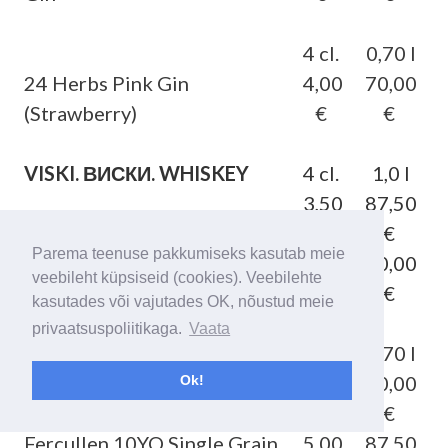
4 cl.
0,70 l
24 Herbs Pink Gin
4,00
70,00
(Strawberry)
€
€
VISKI. ВИСКИ. WHISKEY
4 cl.
1,0 l
3,50
87,50
Tullamore Dew
€
€
Parema teenuse pakkumiseks kasutab meie
2,80
70,00
Grants
veebileht küpsiseid (cookies). Veebilehte
€
€
kasutades või vajutades OK, nõustud meie
privaatsuspoliitikaga.
Vaata
4 cl.
0,70 l
Legendary Silkie Irish
4,00
70,00
Ok!
Whiskey
€
€
Fercullen 10YO Single Grain
5,00
87,50