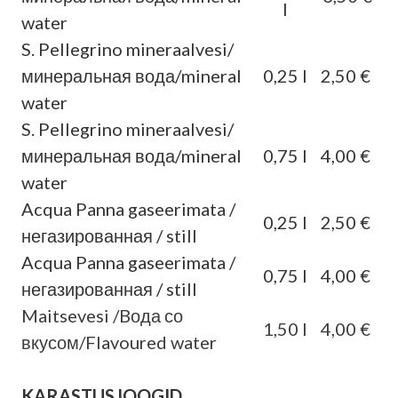
l
water
S. Pellegrino mineraalvesi/
минеральная вода/mineral
0,25 l
2,50 €
water
S. Pellegrino mineraalvesi/
минеральная вода/mineral
0,75 l
4,00 €
water
Acqua Panna gaseerimata /
0,25 l
2,50 €
негазированная / still
Acqua Panna gaseerimata /
0,75 l
4,00 €
негазированная / still
Maitsevesi /Bода со
1,50 l
4,00 €
вкусом/Flavoured water
KARASTUSJOOGID.