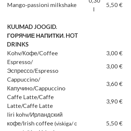
0,30
Mango-passioni milkshake
5,50 €
l
KUUMAD JOOGID.
ГОРЯЧИЕ НАПИТКИ. HOT
DRINKS
Kohv/Кофе/Coffee
3,00 €
Espresso/
3,00 €
Эспрессо/Espresso
Cappuccino/
3,60 €
Капучинo/Cappuccino
Caffe Latte/Caffe
3,90 €
Latte/Caffe Latte
Iiri kohv/Ирландский
кофе/Irish coffee
5,50 €
(viskiga/ с