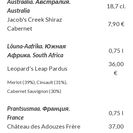
Austraalia. Австралия.
18,7 cl.
Australia
Jacob's Creek Shiraz
7,90 €
Cabernet
Lõuna-Aafrika. Южная
0,75 l
Африка. South Africa
36,00
Leopard’s Leap Pardus
€
Merlot (39%), Cinsault (31%),
Cabernet Sauvignon (30%)
Prantsusmaa. Франция.
0,75 l
France
Château des Adouzes Frère
37,00