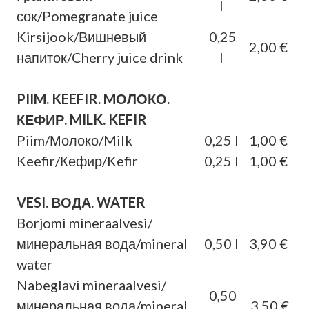
l
сок/Pomegranate juice
Kirsijook/Вишневый
0,25
2,00 €
напиток/Cherry juice drink
l
PIIM. KEEFIR. MОЛОКО.
КЕФИР. MILK. KEFIR
Piim/Молоко/Milk
0,25 l
1,00 €
Keefir/Кефир/Kefir
0,25 l
1,00 €
VESI. ВОДА. WATER
Borjomi mineraalvesi/
минеральная вода/mineral
0,50 l
3,90 €
water
Nabeglavi mineraalvesi/
0,50
минеральная вода/mineral
3,50 €