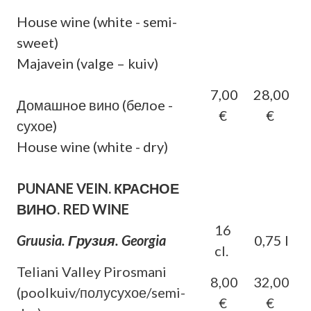
House wine (white - semi-
sweet)
Majavein (valge – kuiv)
7,00
28,00
Домашнoе вино (белoe -
€
€
сухое)
House wine (white - dry)
PUNANE VEIN. КРАСНОЕ
ВИНО. RED WINE
16
Gruusia. Грузия. Georgia
0,75 l
cl.
Teliani Valley Pirosmani
8,00
32,00
(poolkuiv/полусухое/semi-
€
€