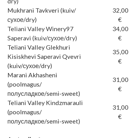
dry)
Mukhrani Tavkveri (kuiv/
32,00
сухое/dry)
€
Teliani Valley Winery97
34,00
Saperavi (kuiv/сухое/dry)
€
Teliani Valley Glekhuri
35,00
Kisiskhevi Saperavi Qvevri
€
(kuiv/сухое/dry)
Marani Akhasheni
31,00
(poolmagus/
€
полусладкое/semi-sweet)
Teliani Valley Kindzmarauli
31,00
(poolmagus/
€
полусладкое/semi-sweet)