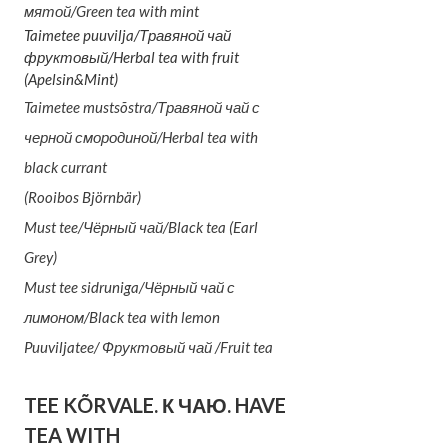
мятой/Green tea with mint
Taimetee puuvilja/Травяной чай
фруктовый/Herbal tea with fruit
(Apelsin&Mint)
Taimetee mustsõstra/Травяной чай с
черной смородиной/Herbal tea with
black currant
(Rooibos Björnbär)
Must tee/Чёрный чай/Black tea (Earl
Grey)
Must tee sidruniga/Чёрный чай с
лимоном/Black tea with lemon
Puuviljatee/ Фруктовый чай /Fruit tea
TEE KÕRVALE. К ЧАЮ. HAVE
TEA WITH