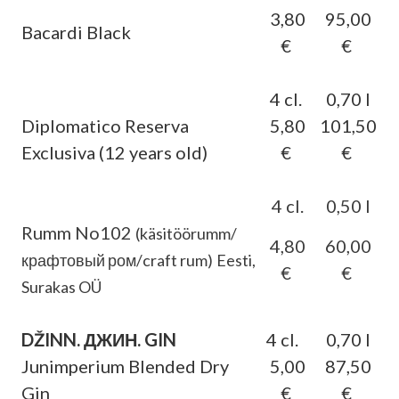
3,80
95,00
Bacardi Black
€
€
4 cl.
0,70 l
Diplomatico Reserva
5,80
101,50
Exclusiva (12 years old)
€
€
4 cl.
0,50 l
Rumm No102
(käsitöörumm/
4,80
60,00
крафтовый ром/craft rum)
Eesti,
€
€
Surakas OÜ
DŽINN. ДЖИН. GIN
4 cl.
0,70 l
Junimperium Blended Dry
5,00
87,50
Gin
€
€