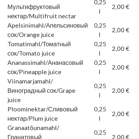
0,25
Мультифруктовый
2,00 €
l
нектар/Multifruit nectar
Apelsinimahl/Апельсиновый
0,25
2,00 €
сок/Orange juice
l
Tomatimahl/Томатный
0,25
2,00 €
сок/Tomato juice
l
Ananassimahl/Ананасовый
0,25
2,00 €
сок/Pineapple juice
l
Viinamarjamahl/
0,25
Виноградный сок/Grape
2,00 €
l
juice
Ploominektar/Сливовый
0,25
2,00 €
нектар/Plum juice
l
Granaatõunamahl/
0,25
Гранатовый
2,00 €