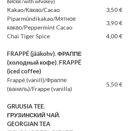
виски /with whiskey)
Kakao/Какао/Cacao
3,50 €
Piparmündikakao/Мятное
3,90 €
какао/Peppermint Cacao
Chai Tiger Spice
4,00 €
FRAPPÉ (jääkohv). ФРАППЕ
(холодный кофе). FRAPPÉ
(iced coffee)
Frappé (vanill)/Фраппе
5,50 €
(ваниль)/Frappe (vanilla)
GRUUSIA TEE.
ГРУЗИНСКИЙ ЧАЙ.
GEORGIAN TEA