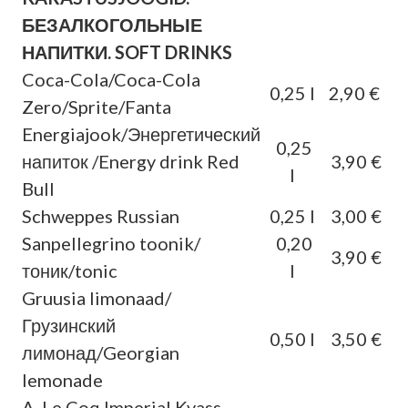
БЕЗАЛКОГОЛЬНЫЕ
НАПИТКИ. SOFT DRINKS
Coca-Cola/Coca-Cola
0,25 l
2,90 €
Zero/Sprite/Fanta
Energiajook/Энергетический
0,25
напиток /Energy drink Red
3,90 €
l
Bull
Schweppes Russian
0,25 l
3,00 €
Sanpellegrino toonik/
0,20
3,90 €
тоник/tonic
l
Gruusia limonaad/
Грузинский
0,50 l
3,50 €
лимонад/Georgian
lemonade
A. Le Coq Imperial Kvass