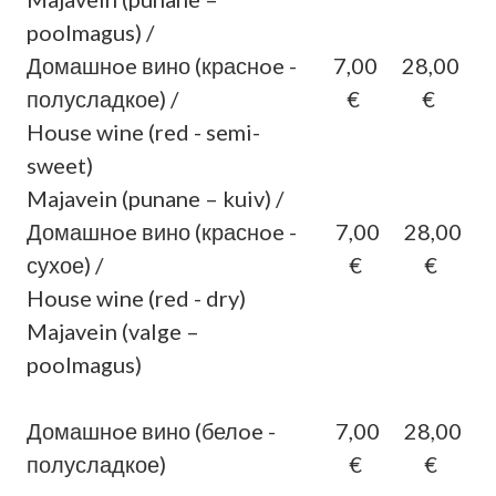
poolmagus) /
Домашнoe вино (краснoe -
7,00
28,00
полусладкое) /
€
€
House wine (red - semi-
sweet)
Majavein (punane – kuiv) /
Домашнoe вино (краснoe -
7,00
28,00
сухое) /
€
€
House wine (red - dry)
Majavein (valge –
poolmagus)
Домашнoе вино (белoe -
7,00
28,00
полусладкое)
€
€