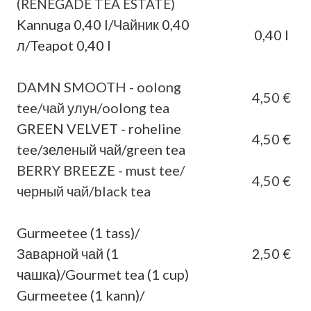
(RENEGADE TEA ESTATE)
Kannuga 0,40 l/Чайник 0,40
0,40 l
л/Teapot 0,40 l
DAMN SMOOTH - oolong
4,50 €
tee/чай улун/oolong tea
GREEN VELVET - roheline
4,50 €
tee/зеленый чай/green tea
BERRY BREEZE - must tee/
4,50 €
черный чай/black tea
Gurmeetee (1 tass)/
Заварной чай (1
2,50 €
чашка)/Gourmet tea (1 cup)
Gurmeetee (1 kann)/