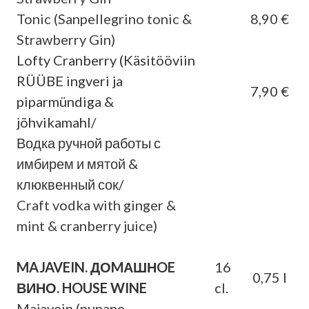
Tonic (Sanpellegrino tonic &
8,90 €
Strawberry Gin)
Lofty Cranberry (Käsitööviin
RÜÜBE ingveri ja
7,90 €
piparmündiga &
jõhvikamahl/
Водка ручной работы с
имбирем и мятой &
клюквенный сок/
Craft vodka with ginger &
mint & cranberry juice)
MAJAVEIN. ДОMАШНOE
16
0,75 l
ВИНО. HOUSE WINE
cl.
Majavein (punane –