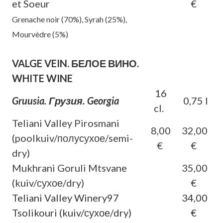
et Soeur
€
Grenache noir (70%), Syrah (25%),
Mourvèdre (5%)
VALGE VEIN. БЕЛОЕ ВИНО.
WHITE WINE
16
Gruusia. Грузия. Georgia
0,75 l
cl.
Teliani Valley Pirosmani
8,00
32,00
(poolkuiv/полусухое/semi-
€
€
dry)
Mukhrani Goruli Mtsvane
35,00
(kuiv/сухое/dry)
€
Teliani Valley Winery97
34,00
Tsolikouri (kuiv/сухое/dry)
€