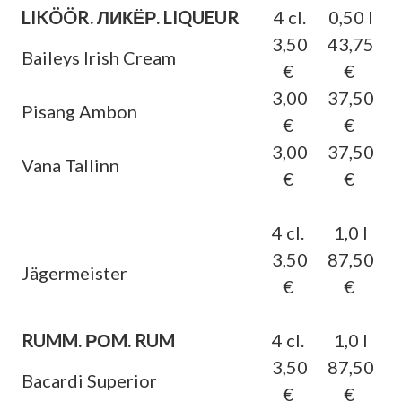
LIKÖÖR. ЛИКЁР. LIQUEUR
4 cl.
0,50 l
3,50
43,75
Baileys Irish Cream
€
€
3,00
37,50
Pisang Ambon
€
€
3,00
37,50
Vana Tallinn
€
€
4 cl.
1,0 l
3,50
87,50
Jägermeister
€
€
RUMM. РОM. RUM
4 cl.
1,0 l
3,50
87,50
Bacardi Superior
€
€