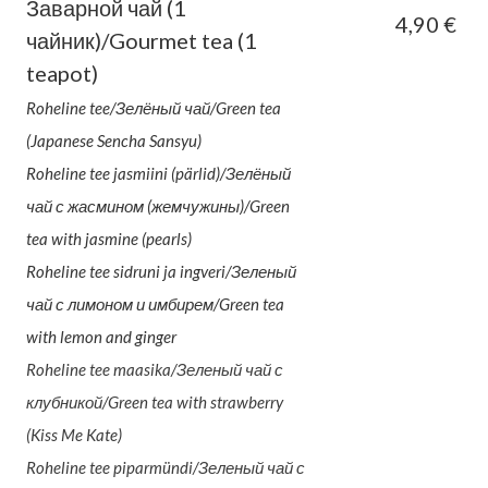
Заварной чай (1
4,90 €
чайник)/Gourmet tea (1
teapot)
Roheline tee/Зелёный чай/Green tea
(Japanese Sencha Sansyu)
Roheline tee jasmiini (pärlid)/Зелёный
чай с жасмином (жемчужины)/Green
tea with jasmine (pearls)
Roheline tee sidruni ja ingveri/Зеленый
чай с лимоном и имбирем/Green tea
with lemon and ginger
Roheline tee maasika/Зеленый чай с
клубникой/Green tea with strawberry
(Kiss Me Kate)
Roheline tee piparmündi/Зеленый чай с