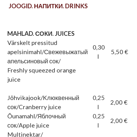
JOOGID. НАПИТКИ. DRINKS
MAHLAD. СОКИ. JUICES
Värskelt pressitud
0,30
apelsinimahl/Свежевыжатый
5,50 €
l
апельсиновый сок/
Freshly squeezed orange
juice
Jõhvikajook/Kлюквенный
0,25
2,00 €
сок/Cranberry juice
l
Õunamahl/Яблочный
0,25
2,00 €
сок/Apple juice
l
Multinektar/