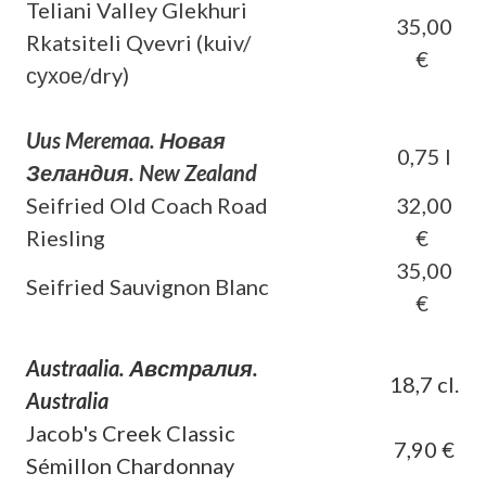
Teliani Valley Glekhuri
35,00
Rkatsiteli Qvevri (kuiv/
€
сухое/dry)
Uus Meremaa. Новая
0,75 l
Зеландия. New Zealand
Seifried Old Coach Road
32,00
Riesling
€
35,00
Seifried Sauvignon Blanc
€
Austraalia. Австралия.
18,7 cl.
Australia
Jacob's Creek Classic
7,90 €
Sémillon Chardonnay